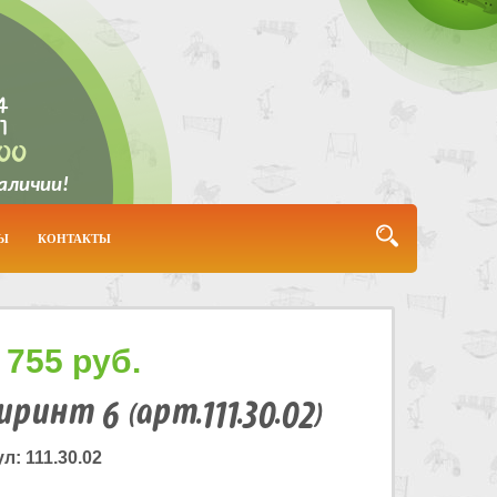
4
1
:00
наличии!
ТЫ
КОНТАКТЫ
 755
руб.
иринт 6 (арт.111.30.02)
л: 111.30.02