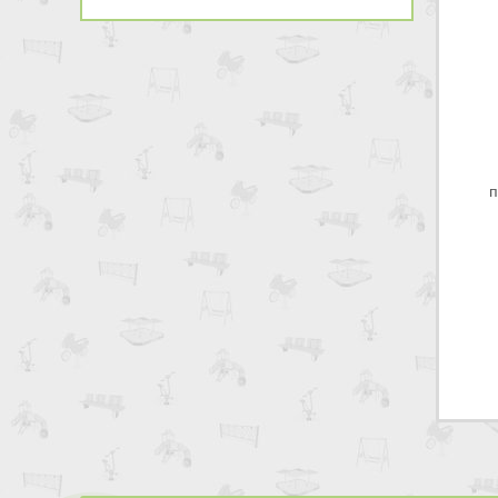
*
Имя:
*
Телефон:
*
E-mail:
п
*
Ваше сообщение: