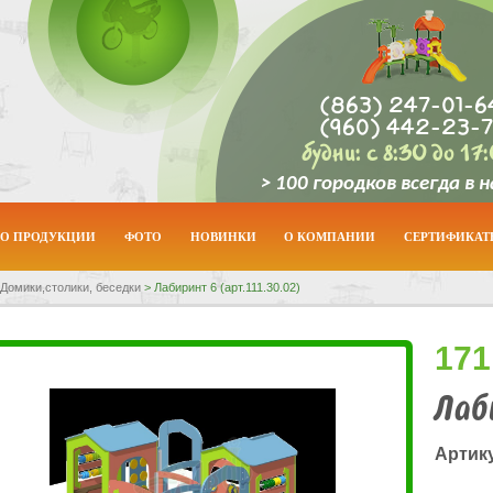
(863)
247-01-6
(960)
442-23-7
будни: с 8:30 до 17
> 100 городков всегда в 
О ПРОДУКЦИИ
ФОТО
НОВИНКИ
О КОМПАНИИ
СЕРТИФИКА
Домики,столики, беседки
>
Лабиринт 6 (арт.111.30.02)
171
Лаб
Артику